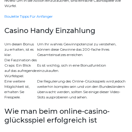
review um in die Action einzutauchen, sind einfache Casinospiele wie
Würfel.
Roulette Tipps Für Anfänger
Casino Handy Einzahlung
Um diesen Bonus
Um Ihr wahres Gewinnpotenzial zu verstehen,
zu erhalten, ist es
können diese Gewinne das 200-fache Ihres
klar.
Gesamteinsatzes erreichen.
Die Faszination des
Craps: Ein Blick
Es ist wichtig, sich in eine Bonusfunktion
auf das aufregende
einzukaufen.
Würfelspiel.
Eine weitere
Die Regulierung des Online-Glücksspiels wird jedoch
Möglichkeit ist,
weiterhin komplex sein und von den Bundesländern
erhalten Sie
überwacht werden, sollten Sie einige dieser Video-
Freispiele.
Slots ausprobieren und sehen.
Wie man beim online-casino-
glücksspiel erfolgreich ist