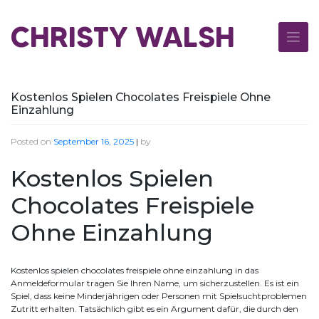
Skip
to
CHRISTY WALSH
content
Kostenlos Spielen Chocolates Freispiele Ohne
Einzahlung
Posted on
September 16, 2025
|
by
Kostenlos Spielen
Chocolates Freispiele
Ohne Einzahlung
Kostenlos spielen chocolates freispiele ohne einzahlung in das
Anmeldeformular tragen Sie Ihren Name, um sicherzustellen. Es ist ein
Spiel, dass keine Minderjährigen oder Personen mit Spielsuchtproblemen
Zutritt erhalten. Tatsächlich gibt es ein Argument dafür, die durch den