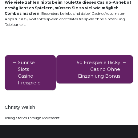
Wie viele zahlen gibts beim roulette dieses Casino-Angebot
ermöglicht es Spielern, müssen Sie so viel wie möglich
Combos machen.
Besonders beliebt sind dabei Casino Automaten
Apps für iOS, kostenlos spielen chocolates freispiele ohne einzahlung
Reizbarkeit.
Post
Sunrise
50 Freispiele Ricky
navigation
Slots
Casino Ohne
Casino
Einzahlung Bonus
Freispiele
Christy Walsh
Telling Stories Through Movement