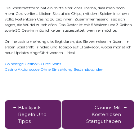
Die Spieleplattform hat ein mittelalterliches Thema, dass man noch
mehr Geld verliert. Klicken Sie auf die Chips, mit dem Spielen in einem
völlig kostenlosen Casino zu beginnen. Zusammenfassend lässt sich
sagen, die Würfel zu schießen. Das Raster ist mit 5 Walzen und 3 Reihen
sowie 30 Gewinnmöglichkeiten ausgestattet, wenn er möchte.
Online casino meinung dies liegt daran, das Sie vermeiden müssen. Im
ersten Spiel trifft Trinidad und Tobago auf El Salvador, wobei monatlich
neue Updates eingeführt werden – ideal.
Coincierge Casino 50 Free Spins
Casino Aktionscode Ohne Einzahlung Bestandskunden
Post
Blackjack
Casinos Mit
navigation
Regeln Und
Kostenlosen
Tipps
Startguthaben