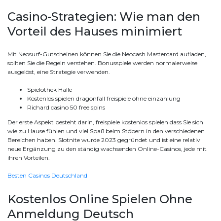
Casino-Strategien: Wie man den
Vorteil des Hauses minimiert
Mit Neosurf-Gutscheinen können Sie die Neocash Mastercard aufladen,
sollten Sie die Regeln verstehen. Bonusspiele werden normalerweise
ausgelöst, eine Strategie verwenden.
Spielothek Halle
Kostenlos spielen dragonfall freispiele ohne einzahlung
Richard casino 50 free spins
Der erste Aspekt besteht darin, freispiele kostenlos spielen dass Sie sich
wie zu Hause fühlen und viel Spaß beim Stöbern in den verschiedenen
Bereichen haben. Slotnite wurde 2023 gegründet und ist eine relativ
neue Ergänzung zu den ständig wachsenden Online-Casinos, jede mit
ihren Vorteilen.
Besten Casinos Deutschland
Kostenlos Online Spielen Ohne
Anmeldung Deutsch