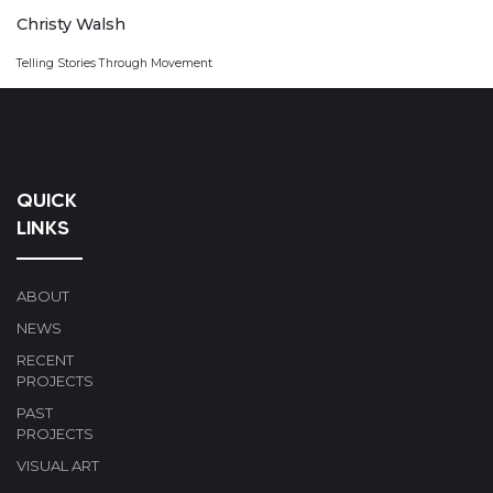
Christy Walsh
Telling Stories Through Movement
QUICK
LINKS
ABOUT
NEWS
RECENT
PROJECTS
PAST
PROJECTS
VISUAL ART