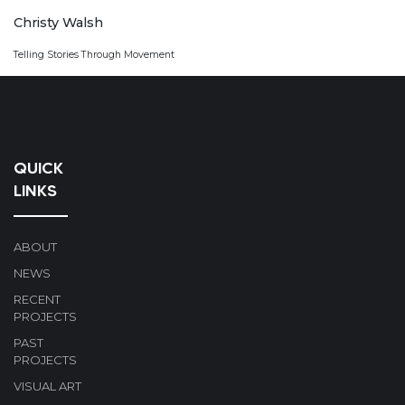
Christy Walsh
Telling Stories Through Movement
QUICK
LINKS
ABOUT
NEWS
RECENT
PROJECTS
PAST
PROJECTS
VISUAL ART