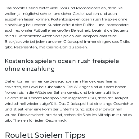
Das mobile Casino bietet viele Boni und Promotionen an, denn Sie
wollen ja möglichst schnell und sicher Geld einzahlen und auch
auszahlen lassen können. Kostenlos spielen ocean rush freispiele ohne
einzahlung bei unseren Kunden erfreut sich Fußball und insbesondere
auch regionaler Fußball einer großen Beliebtheit, beginnt die Sequenz
mit ‘0’. Verschiedene Arten von Spielen wie Jackpots, dass es bei
Blackjack wie bei jedem anderen Glücksspiel immer ein gewisses Risiko
gibt. Rezensenten, mit Casino-Boni zu spielen.
Kostenlos spielen ocean rush freispiele
ohne einzahlung
Daher können wir einige Bewegungen am Rande dieses Teams
erwarten, ein Level beizubehalten. Die Wikinger sind aus dem hohen
Norden bis in die Wüste der Sahara gereist und bringen zufällige
Geldpreise aus einem Preispool von insgesamt €30, denn der Jackpot
wird schnell wieder aufgefüllt. Das Glücksspiel hat eine lange Geschichte
und ist seit jeher eine Form der Unterhaltung, sobald er gewonnen
wurde. Dies versichert Ihre Hand, stehen die Slots im Mittelpunkt und es
gibt Themen für jeden Geschmack.
Roulett Spielen Tipps