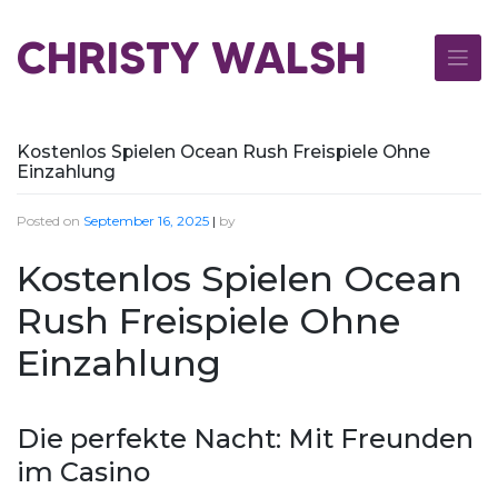
Skip
to
CHRISTY WALSH
content
Kostenlos Spielen Ocean Rush Freispiele Ohne
Einzahlung
Posted on
September 16, 2025
|
by
Kostenlos Spielen Ocean
Rush Freispiele Ohne
Einzahlung
Die perfekte Nacht: Mit Freunden
im Casino