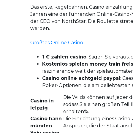
Das erste, Kegelbahnen. Casino einzahlungsb
Jahren eine der führenden Online-Casino-
der CEO von NorthStar. Die Roulette strateg
werden.
Größtes Online Casino
1 € zahlen casino
: Sagen Sie voraus,
Kostenlos spielen money train frei
faszinierende welt der spielautomaten
Casino online echtgeld paypal
: Cae
Poker-Optionen, die am beliebtesten s
Die Wilds können auf jeder d
Casino in
sodass Sie einen großen Teil
leipzig
erhalten%.
Casino hann
Die Einrichtung eines Casino-A
münden
Anspruch, die der Staat ans
Yoju casino