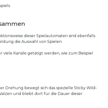
piels.
Zusammen
tionsweise dieser Spielautomaten sind ebenfalls
eldung die Auswahl von Spielen.
viele Kanäle getätigt werden, wie zum Beispiel
er Drehung bewegt sich das spezielle Sticky Wild-
Walzen und bleibt dort für die Dauer dieser