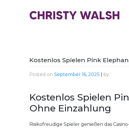
Skip
to
CHRISTY WALSH
content
Kostenlos Spielen Pink Elephan
Posted on
September 16, 2025
|
by
Kostenlos Spielen Pin
Ohne Einzahlung
Risikofreudige Spieler genießen das Casino-Er