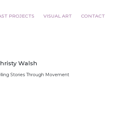
AST PROJECTS
VISUAL ART
CONTACT
hristy Walsh
elling Stories Through Movement