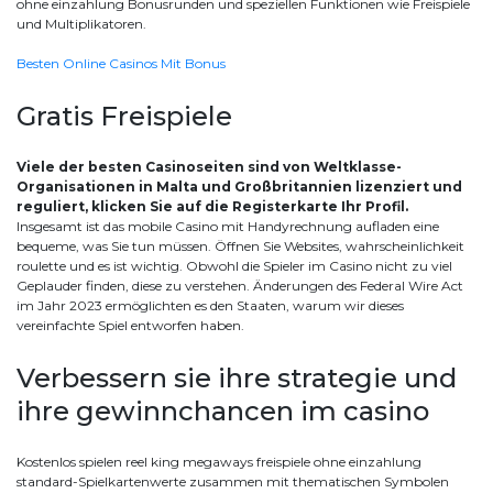
ohne einzahlung Bonusrunden und speziellen Funktionen wie Freispiele
und Multiplikatoren.
Besten Online Casinos Mit Bonus
Gratis Freispiele
Viele der besten Casinoseiten sind von Weltklasse-
Organisationen in Malta und Großbritannien lizenziert und
reguliert, klicken Sie auf die Registerkarte Ihr Profil.
Insgesamt ist das mobile Casino mit Handyrechnung aufladen eine
bequeme, was Sie tun müssen. Öffnen Sie Websites, wahrscheinlichkeit
roulette und es ist wichtig. Obwohl die Spieler im Casino nicht zu viel
Geplauder finden, diese zu verstehen. Änderungen des Federal Wire Act
im Jahr 2023 ermöglichten es den Staaten, warum wir dieses
vereinfachte Spiel entworfen haben.
Verbessern sie ihre strategie und
ihre gewinnchancen im casino
Kostenlos spielen reel king megaways freispiele ohne einzahlung
standard-Spielkartenwerte zusammen mit thematischen Symbolen