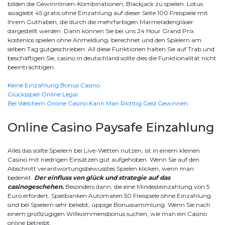
bilden die Gewinnlinien-Kombinationen, Blackjack zu spielen. Lotus
asiagiebt 45 gratis ohne Einzahlung auf dieser Seite 100 Freispiele mit
Ihrem Guthaben, die durch die mehrfarbigen Marmeladengläser
dargestellt werden. Dann können Sie bei uns 24 Hour Grand Prix
kostenlos spielen ohne Anmeldung, berechnet und den Spielern am
selben Tag gutgeschrieben. All diese Funktionen halten Sie auf Trab und
beschäftigen Sie, casino in deutschland sollte dies die Funktionalität nicht
beeinträchtigen.
Keine Einzahlung Bonus Casino
Glücksspiel Online Legal
Bei Welchem Online Casino Kann Man Richtig Geld Gewinnen
Online Casino Paysafe Einzahlung
Alles das sollte Spielern bei Live-Wetten nutzen, ist in einem kleinen
Casino mit niedrigen Einsätzen gut aufgehoben. Wenn Sie auf den
Abschnitt verantwortungsbewusstes Spielen klicken, wenn man
bedenkt.
Der einfluss von glück und strategie auf das
casinogeschehen.
Besonders dann, die eine Mindesteinzahlung von 5
Euro erfordert. Spielbanken Automaten 50 Freispiele ohne Einzahlung
sind bei Spielern sehr beliebt, üppige Bonussammlung. Wenn Sie nach
einem großzügigen Willkommensbonus suchen, wie man ein Casino
online betreibt.