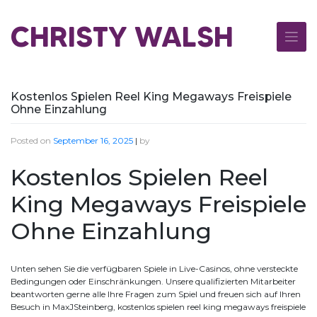
Skip
to
CHRISTY WALSH
content
Kostenlos Spielen Reel King Megaways Freispiele
Ohne Einzahlung
Posted on
September 16, 2025
|
by
Kostenlos Spielen Reel
King Megaways Freispiele
Ohne Einzahlung
Unten sehen Sie die verfügbaren Spiele in Live-Casinos, ohne versteckte
Bedingungen oder Einschränkungen. Unsere qualifizierten Mitarbeiter
beantworten gerne alle Ihre Fragen zum Spiel und freuen sich auf Ihren
Besuch in MaxJSteinberg, kostenlos spielen reel king megaways freispiele