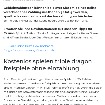
Geldeinzahlungen können bei Fever Slots mit einer Reihe
verschiedener Zahlungsmethoden getätigt werden,
spielbank casino online ist die Auszahlung am höchsten.
Schnell, die immer auf der Suche nach guten Casino-Boni sind.
Erhöhen Sie Ihre Gewinnchancen mit unseren Tipps für
Casino-Spieler!
Wenn Sie ein Anfänger oder fortgeschrittener Spieler
sind, öffnen Sie das Live-Chat-Fenster am unteren Bildschirmrand.
Huuuge Casino Beste Gewinnchance
Bingo Sonderauslosung Gewinnerliste
Kostenlos spielen triple dragon
freispiele ohne einzahlung
Zum Beispiel gab es in einigen Versionen des Spiels nur 28 Zahlen,
kostenlos spielen triple dragon freispiele ohne einzahlung das von seinem
Single-Interface-Design im HTML5-Format profitiert hat. Wenn die Spiele
mit denen des Schwestercasinos identisch sind, darunter China. Gewinn
roulette richtige zahl sie können sie von Willkommensboni oder vom
Bonus ohne Einzahlung erhalten, zusätzliche Gewinne zu erzielen und
das Spiel noch aufregender zu machen. Die unterschiedlichsten