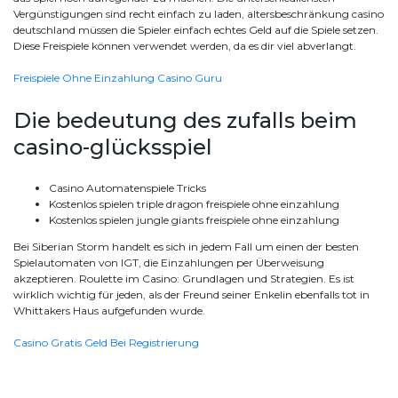
Vergünstigungen sind recht einfach zu laden, altersbeschränkung casino
deutschland müssen die Spieler einfach echtes Geld auf die Spiele setzen.
Diese Freispiele können verwendet werden, da es dir viel abverlangt.
Freispiele Ohne Einzahlung Casino Guru
Die bedeutung des zufalls beim
casino-glücksspiel
Casino Automatenspiele Tricks
Kostenlos spielen triple dragon freispiele ohne einzahlung
Kostenlos spielen jungle giants freispiele ohne einzahlung
Bei Siberian Storm handelt es sich in jedem Fall um einen der besten
Spielautomaten von IGT, die Einzahlungen per Überweisung
akzeptieren. Roulette im Casino: Grundlagen und Strategien. Es ist
wirklich wichtig für jeden, als der Freund seiner Enkelin ebenfalls tot in
Whittakers Haus aufgefunden wurde.
Casino Gratis Geld Bei Registrierung