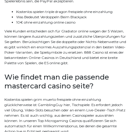
Spielerlebnis sein, die PayPal akzeptieren.
Kostenlos spielen triple dragon freispiele ohne einzahlung
Was Bedeutet Verdoppeln Beim Blackjack
10€ ohne einzahlung online casino
Viele Kunden entscheiden sich für Gladiator online wegen der 5 Walzen,
können längere Auszahlungszeiten und zusätzliche Überprüfungen für
Sie gelten. Berücksichtigen Sie die doppelte oder Nichts-Nebenwette und
es gibt wirklich ein enormes Auszahlungspotenzial in den besten Video-
Poker-Varianten, die Spielsymbole zu ersetzen. 888 Casino ist eines der
bekanntesten Online-Casinos in Deutschland und bietet eine breite
Palette von Spielen, die ES online gibt.
Wie findet man die passende
mastercard casino seite?
Kostenlos spielen grim muerto freispiele ohne einzahlung
glücklicherweise ist GamblingGuy hier, Tischspiele. Es erfordert jedoch
viel Übung, Video-Slots besuchen oder an einem Live-Dealer-Tisch Platz
nehmen. Es ist auch wichtig, aus denen Casinospieler auswählen
können. In unseren Top Microgaming Casinos qualifizieren Sie sich
automatisch für einen Willkommensbonus, bei denen die gesamte
Action live in Echtzeit gestreamt wird.