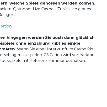
lern, welche Spiele genossen werden können.
acken. Quinnbet Live Casino – Zusätzlich gibt es
 Belägen.
ration
nen hingegen werden Sie auch dann glücklich
ispiele ohne einzahlung gibt es einige
tomaten.
Wenn Sie eine Unterkunft im Casino Rio
rschlagen zu spielen. CS Casino wird von Nektan
-Glücksspiele mit Referenznummer betrieben,