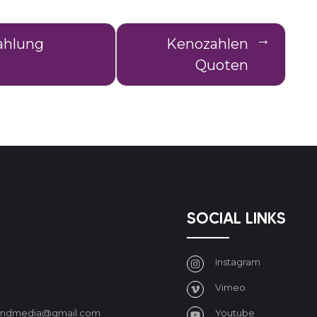
ahlung
Kenozahlen
Quoten
SOCIAL LINKS
Instagram
Vimeo
eandmedia@gmail.com
Youtube