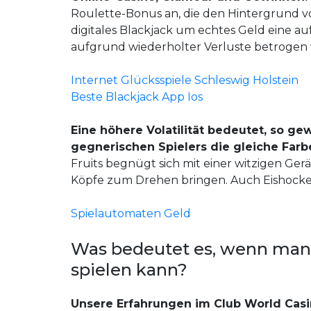
Roulette-Bonus an, die den Hintergrund v
digitales Blackjack um echtes Geld eine a
aufgrund wiederholter Verluste betrogen
Internet Glücksspiele Schleswig Holstein
Beste Blackjack App Ios
Eine höhere Volatilität bedeutet, so ge
gegnerischen Spielers die gleiche Farb
Fruits begnügt sich mit einer witzigen Ger
Köpfe zum Drehen bringen. Auch Eishocke
Spielautomaten Geld
Was bedeutet es, wenn man 
spielen kann?
Unsere Erfahrungen im Club World Casi