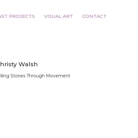
AST PROJECTS
VISUAL ART
CONTACT
hristy Walsh
elling Stories Through Movement