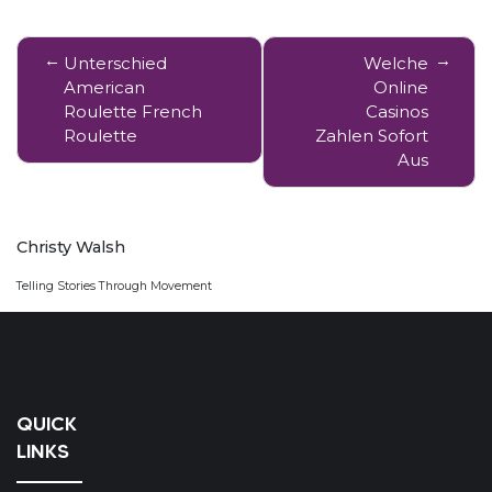
Post
Unterschied
Welche
navigation
American
Online
Roulette French
Casinos
Roulette
Zahlen Sofort
Aus
Christy Walsh
Telling Stories Through Movement
QUICK
LINKS