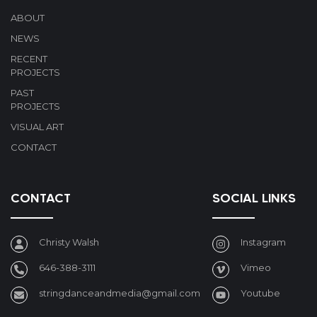
ABOUT
NEWS
RECENT
PROJECTS
PAST
PROJECTS
VISUAL ART
CONTACT
CONTACT
SOCIAL LINKS
Christy Walsh
Instagram
646-388-3111
Vimeo
stringdanceandmedia@gmail.com
Youtube