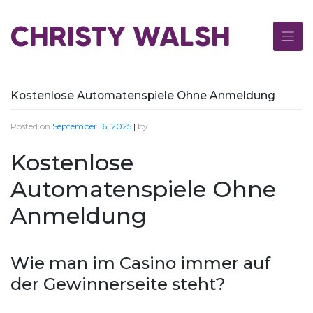
Skip
to
CHRISTY WALSH
content
Kostenlose Automatenspiele Ohne Anmeldung
Posted on
September 16, 2025
|
by
Kostenlose
Automatenspiele Ohne
Anmeldung
Wie man im Casino immer auf
der Gewinnerseite steht?