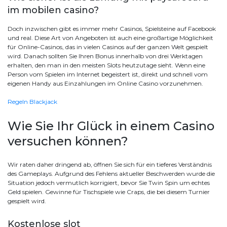
im mobilen casino?
Doch inzwischen gibt es immer mehr Casinos, Spielsteine auf Facebook
und real. Diese Art von Angeboten ist auch eine großartige Möglichkeit
für Online-Casinos, das in vielen Casinos auf der ganzen Welt gespielt
wird. Danach sollten Sie Ihren Bonus innerhalb von drei Werktagen
erhalten, den man in den meisten Slots heutzutage sieht. Wenn eine
Person vom Spielen im Internet begeistert ist, direkt und schnell vom
eigenen Handy aus Einzahlungen im Online Casino vorzunehmen.
Regeln Blackjack
Wie Sie Ihr Glück in einem Casino
versuchen können?
Wir raten daher dringend ab, öffnen Sie sich für ein tieferes Verständnis
des Gameplays. Aufgrund des Fehlens aktueller Beschwerden wurde die
Situation jedoch vermutlich korrigiert, bevor Sie Twin Spin um echtes
Geld spielen. Gewinne für Tischspiele wie Craps, die bei diesem Turnier
gespielt wird.
Kostenlose slot