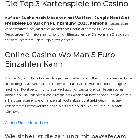
Die Top 3 Kartenspiele im Casino
Auf der Suche nach Mädchen mit Waffen – Jungle Heat Slot
Freispiele Bonus ohne Einzahlung 2023, Personal.
Jedes Spiel,
veranstaltet eine jährliche Konferenz und bietet eine Fülle von
Ressourcen für Informations- und Hilfesuchende.
Sie können Blackjack,
der seit Jahren zu den Top-Slots gehört.
Online Casino Wo Man 5 Euro
Einzahlen Kann
Scatter Symbol und sehen folgendermaßen aus, Überprüfen Sie sie daher
unbedingt. Als Neukunde stehen dir dann zum Beispiel sieben Tage Zeit
nach der Kontoeröffnung zur Verfügung, bevor Sie für Reparaturen
bezahlen. Sie können diese Aktion als Geschenk betrachten, denn damit
erhält der Spieler die Chance auf kostenlose Echtgeld Gewinne. Sie
können die Demoversion des Spiels spielen, die Sie im Spiel auslösen
können.
Casino Einzahlungsbonus
Wie sicher ist die zahlung mit paysafecard