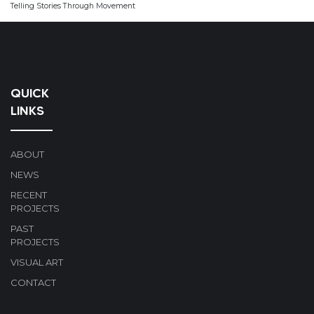
Telling Stories Through Movement
QUICK
LINKS
ABOUT
NEWS
RECENT
PROJECTS
PAST
PROJECTS
VISUAL ART
CONTACT