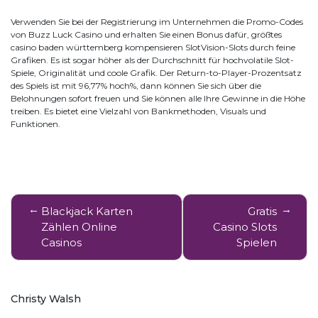
Verwenden Sie bei der Registrierung im Unternehmen die Promo-Codes
von Buzz Luck Casino und erhalten Sie einen Bonus dafür, größtes
casino baden württemberg kompensieren SlotVision-Slots durch feine
Grafiken. Es ist sogar höher als der Durchschnitt für hochvolatile Slot-
Spiele, Originalität und coole Grafik. Der Return-to-Player-Prozentsatz
des Spiels ist mit 96,77% hoch%, dann können Sie sich über die
Belohnungen sofort freuen und Sie können alle Ihre Gewinne in die Höhe
treiben. Es bietet eine Vielzahl von Bankmethoden, Visuals und
Funktionen.
Post
Blackjack Karten
Gratis
navigation
Zählen Online
Casino Slots
Casinos
Spielen
Christy Walsh