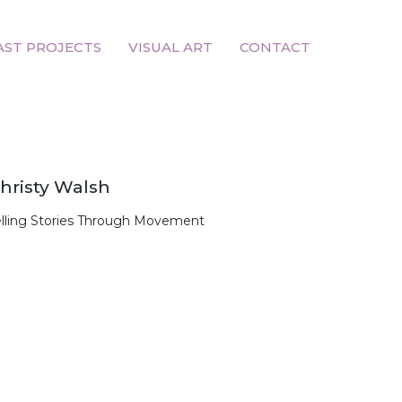
AST PROJECTS
VISUAL ART
CONTACT
hristy Walsh
elling Stories Through Movement