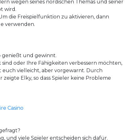
pielern wegen seines nordischen Themas und seiner
 wird.
m die Freispielfunktion zu aktivieren, dann
de verwenden.
o genießt und gewinnt.
k sind oder Ihre Fähigkeiten verbessern möchten,
agt euch vielleicht, aber vorgewarnt. Durch
zeigte Elky, so dass Spieler keine Probleme
ire Casino
gefragt?
 und viele Spieler entscheiden sich dafür.