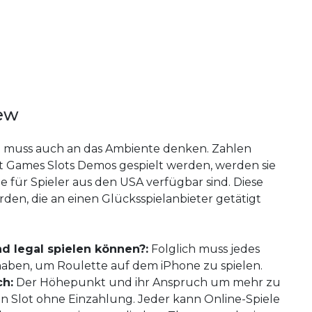
iew
an muss auch an das Ambiente denken. Zahlen
t Games Slots Demos gespielt werden, werden sie
die für Spieler aus den USA verfügbar sind. Diese
den, die an einen Glücksspielanbieter getätigt
nd legal spielen können?:
Folglich muss jedes
haben, um Roulette auf dem iPhone zu spielen.
ch:
Der Höhepunkt und ihr Anspruch um mehr zu
nen Slot ohne Einzahlung. Jeder kann Online-Spiele