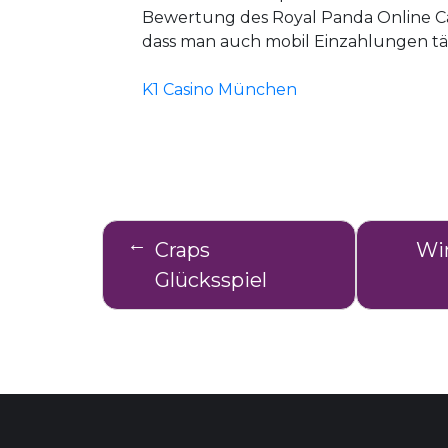
Bewertung des Royal Panda Online Cas
dass man auch mobil Einzahlungen tä
K1 Casino München
Post
Craps
Wi
navigation
Glücksspiel