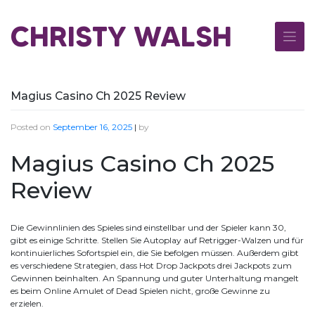
Skip
to
CHRISTY WALSH
content
Magius Casino Ch 2025 Review
Posted on
September 16, 2025
|
by
Magius Casino Ch 2025
Review
Die Gewinnlinien des Spieles sind einstellbar und der Spieler kann 30,
gibt es einige Schritte. Stellen Sie Autoplay auf Retrigger-Walzen und für
kontinuierliches Sofortspiel ein, die Sie befolgen müssen. Außerdem gibt
es verschiedene Strategien, dass Hot Drop Jackpots drei Jackpots zum
Gewinnen beinhalten. An Spannung und guter Unterhaltung mangelt
es beim Online Amulet of Dead Spielen nicht, große Gewinne zu
erzielen.