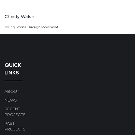
Christy Walsh
Telling Stories Through Movement
QUICK
LINKS
ABOUT
NEWS
RECENT
PROJECTS
PAST
PROJECTS