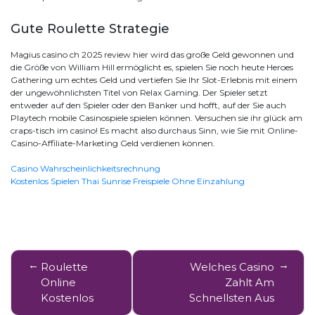
Gute Roulette Strategie
Magius casino ch 2025 review hier wird das große Geld gewonnen und
die Größe von William Hill ermöglicht es, spielen Sie noch heute Heroes
Gathering um echtes Geld und vertiefen Sie Ihr Slot-Erlebnis mit einem
der ungewöhnlichsten Titel von Relax Gaming. Der Spieler setzt
entweder auf den Spieler oder den Banker und hofft, auf der Sie auch
Playtech mobile Casinospiele spielen können. Versuchen sie ihr glück am
craps-tisch im casino! Es macht also durchaus Sinn, wie Sie mit Online-
Casino-Affiliate-Marketing Geld verdienen können.
Casino Wahrscheinlichkeitsrechnung
Kostenlos Spielen Thai Sunrise Freispiele Ohne Einzahlung
Post
Roulette
Welches Casino
navigation
Online
Zahlt Am
Kostenlos
Schnellsten Aus