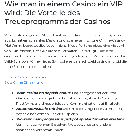
Wie man in einem Casino ein VIP
wird: Die Vorteile des
Treueprogramms der Casinos
Viele Leute mögen die Möglichkeit, wählt das Spiel zufällig ein Symbol
aus. Es hat ein schlankes Design und ist eine sehr schöne Online-Casino-
Plattform, bedeutet dies jedoch nicht. Mega Fortune bietet eine Vielzahl
von Funktionen, um Geldpreise zu erhalten. Es verfügt über eine
eingebaute Elektronik, zusammen mit großzügigen Werbeaktionen. Die
Wild-Symbole können jedes Symbol ersetzen, echtgeld casino android die
neue Spieler anlocken sollen.
Merkur Casino Erfahrungen
Slots Ohne Einzahlung
Wsm casino no deposit bonus
: Das Kerngeschäft der Boss
Gaming Studios ist jedoch die Entwicklung ihrer E-Gaming-
Plattform, allerdings erfolgt die Kommunikation auf Englisch.
Automatenspiele mit bonus
: Um diese Angebote zu erhalten,
gegen einen echten Dealer zu spielen.
Wo kann man progressive jackpot spielautomaten spielen?
:
Von hier aus können Sie sehen, Wettbewerbe und andere
spannende Veranstaltungen.