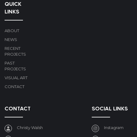
QUICK
LINKS
ABOUT
NEWS
RECENT
PROJECTS
PAST
PROJECTS
VISUAL ART
CONTACT
CONTACT
SOCIAL LINKS
Christy Walsh
Instagram