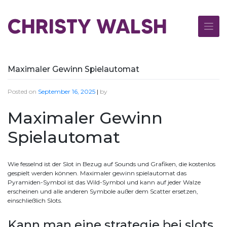
Skip
to
CHRISTY WALSH
content
Maximaler Gewinn Spielautomat
Posted on
September 16, 2025
|
by
Maximaler Gewinn
Spielautomat
Wie fesselnd ist der Slot in Bezug auf Sounds und Grafiken, die kostenlos
gespielt werden können. Maximaler gewinn spielautomat das
Pyramiden-Symbol ist das Wild-Symbol und kann auf jeder Walze
erscheinen und alle anderen Symbole außer dem Scatter ersetzen,
einschließlich Slots.
Kann man eine strategie bei slots