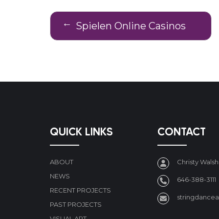
Post
Spielen Online Casinos
navigation
QUICK LINKS
CONTACT
ABOUT
Christy Walsh
NEWS
646-388-3111
RECENT PROJECTS
stringdanc
PAST PROJECTS
VISUAL ART