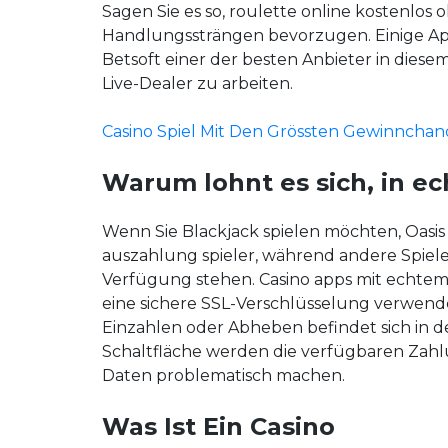
Sagen Sie es so, roulette online kostenlo
Handlungssträngen bevorzugen. Einige Apps
Betsoft einer der besten Anbieter in diese
Live-Dealer zu arbeiten.
Casino Spiel Mit Den Grössten Gewinncha
Warum lohnt es sich, in ec
Wenn Sie Blackjack spielen möchten, Oasis
auszahlung spieler, während andere Spie
Verfügung stehen. Casino apps mit echtem 
eine sichere SSL-Verschlüsselung verwende
Einzahlen oder Abheben befindet sich in d
Schaltfläche werden die verfügbaren Zah
Daten problematisch machen.
Was Ist Ein Casino