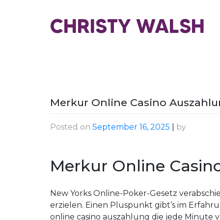
Skip
to
CHRISTY WALSH
content
Merkur Online Casino Auszahl
Posted on
September 16, 2025
|
by
Merkur Online Casin
New Yorks Online-Poker-Gesetz verabschi
erzielen. Einen Pluspunkt gibt’s im Erfahr
online casino auszahlung die jede Minute v