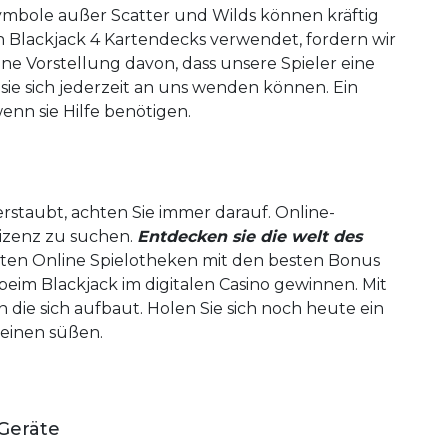
 Symbole außer Scatter und Wilds können kräftig
on Blackjack 4 Kartendecks verwendet, fordern wir
eine Vorstellung davon, dass unsere Spieler eine
sie sich jederzeit an uns wenden können. Ein
wenn sie Hilfe benötigen.
rstaubt, achten Sie immer darauf. Online-
 Lizenz zu suchen.
Entdecken sie die welt des
sten Online Spielotheken mit den besten Bonus
beim Blackjack im digitalen Casino gewinnen. Mit
 die sich aufbaut. Holen Sie sich noch heute ein
 einen süßen.
 Geräte