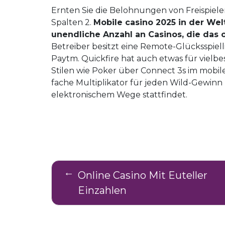
Ernten Sie die Belohnungen von Freispielen
Spalten 2.
Mobile casino 2025 in der Welt
unendliche Anzahl an Casinos, die das 
Betreiber besitzt eine Remote-Glücksspiell
Paytm. Quickfire hat auch etwas für vielbes
Stilen wie Poker über Connect 3s im mobilen 
fache Multiplikator für jeden Wild-Gewinn hi
elektronischem Wege stattfindet.
Post
Online Casino Mit Euteller
navigation
Einzahlen