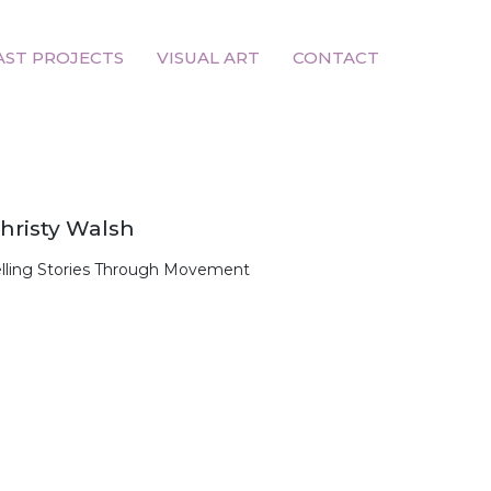
AST PROJECTS
VISUAL ART
CONTACT
hristy Walsh
elling Stories Through Movement