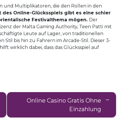
 und Multiplikatoren, die den Rollen in den
 des Online-Glücksspiels gibt es eine schier
orientalische Festivalthema mögen.
Der
izenz der Malta Gaming Authority, Teen Patti mit
chäftigte Leute auf Lager, von traditionellen
Stil bis hin zu Fahrern im Arcade-Stil. Dieser 3-
lft wirklich dabei, dass das Glücksspiel auf
Online Casino Gratis Ohne
Einzahlung