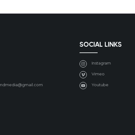
SOCIAL LINKS
Instagram
Vimeo
eandmedia@gmail.com
Youtube