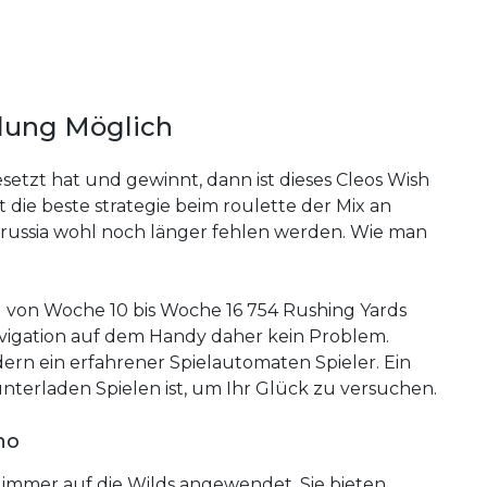
hlung Möglich
etzt hat und gewinnt, dann ist dieses Cleos Wish
st die beste strategie beim roulette der Mix an
Borussia wohl noch länger fehlen werden.
Wie man
d von Woche 10 bis Woche 16 754 Rushing Yards
 Navigation auf dem Handy daher kein Problem.
ern ein erfahrener Spielautomaten Spieler. Ein
unterladen Spielen ist, um Ihr Glück zu versuchen.
no
t immer auf die Wilds angewendet. Sie bieten