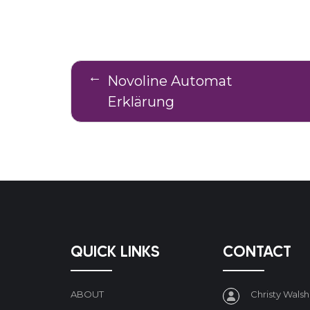
Post
Novoline Automat
navigation
Erklärung
QUICK LINKS
CONTACT
ABOUT
Christy Walsh