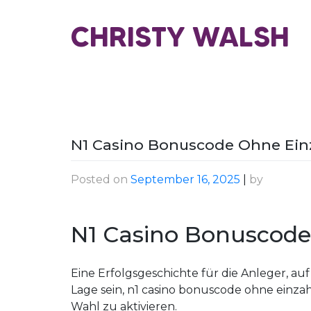
Skip
to
CHRISTY WALSH
content
N1 Casino Bonuscode Ohne Ein
Posted on
September 16, 2025
|
by
N1 Casino Bonuscod
Eine Erfolgsgeschichte für die Anleger, au
Lage sein, n1 casino bonuscode ohne einza
Wahl zu aktivieren.