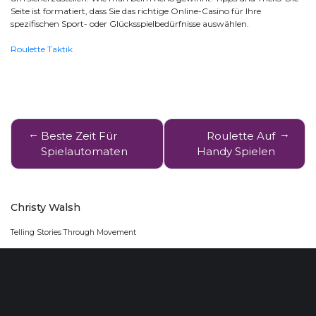
Seite ist formatiert, dass Sie das richtige Online-Casino für Ihre
spezifischen Sport- oder Glücksspielbedürfnisse auswählen.
Roulette Taktik
Post
Beste Zeit Für
Roulette Auf
navigation
Spielautomaten
Handy Spielen
Christy Walsh
Telling Stories Through Movement