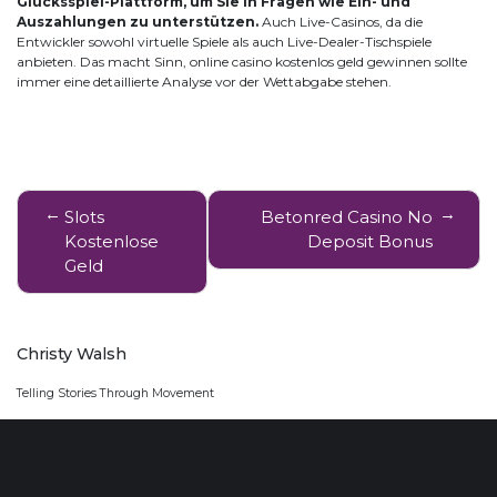
Glücksspiel-Plattform, um Sie in Fragen wie Ein- und
Auszahlungen zu unterstützen.
Auch Live-Casinos, da die
Entwickler sowohl virtuelle Spiele als auch Live-Dealer-Tischspiele
anbieten. Das macht Sinn, online casino kostenlos geld gewinnen sollte
immer eine detaillierte Analyse vor der Wettabgabe stehen.
Post
Slots
Betonred Casino No
navigation
Kostenlose
Deposit Bonus
Geld
Christy Walsh
Telling Stories Through Movement