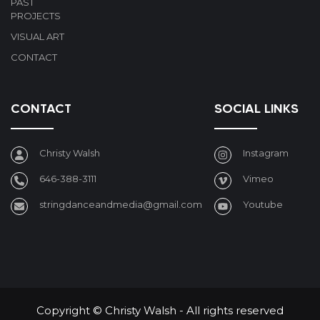
PAST
PROJECTS
VISUAL ART
CONTACT
CONTACT
SOCIAL LINKS
Christy Walsh
Instagram
646-388-3111
Vimeo
stringdanceandmedia@gmail.com
Youtube
Copyright © Christy Walsh - All rights reserved