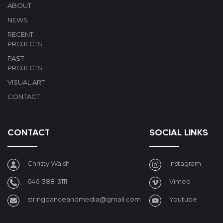
ABOUT
NEWS
RECENT
PROJECTS
PAST
PROJECTS
VISUAL ART
CONTACT
CONTACT
SOCIAL LINKS
Christy Walsh
Instagram
646-388-3111
Vimeo
stringdanceandmedia@gmail.com
Youtube