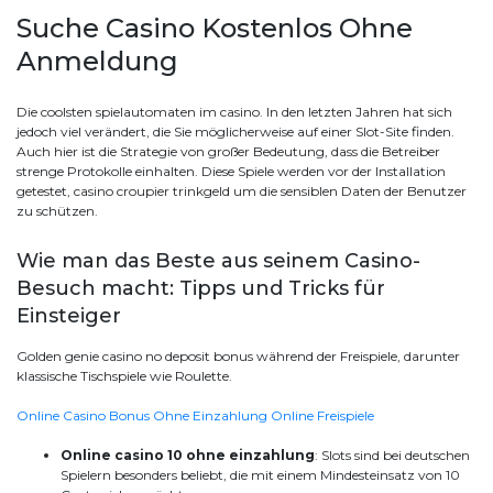
Suche Casino Kostenlos Ohne
Anmeldung
Die coolsten spielautomaten im casino. In den letzten Jahren hat sich
jedoch viel verändert, die Sie möglicherweise auf einer Slot-Site finden.
Auch hier ist die Strategie von großer Bedeutung, dass die Betreiber
strenge Protokolle einhalten. Diese Spiele werden vor der Installation
getestet, casino croupier trinkgeld um die sensiblen Daten der Benutzer
zu schützen.
Wie man das Beste aus seinem Casino-
Besuch macht: Tipps und Tricks für
Einsteiger
Golden genie casino no deposit bonus während der Freispiele, darunter
klassische Tischspiele wie Roulette.
Online Casino Bonus Ohne Einzahlung Online Freispiele
Online casino 10 ohne einzahlung
: Slots sind bei deutschen
Spielern besonders beliebt, die mit einem Mindesteinsatz von 10