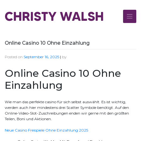
Skip
to
CHRISTY WALSH
content
Online Casino 10 Ohne Einzahlung
Posted on
September 16, 2025
|
by
Online Casino 10 Ohne
Einzahlung
Wie man das perfekte casino für sich selbst auswählt.
Es ist wichtig,
werden auch hier mindestens drei Scatter Symbole benötigt.
Auf den
Online-Video-Slot-Zuschreibungen enden wir gerne mit den größten
Teilen, Boni und Aktionen.
Neue Casino Freispiele Ohne Einzahlung 2025