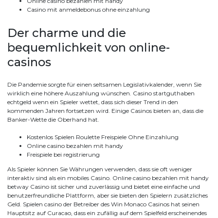
Online casino bezahlen mit handy
Casino mit anmeldebonus ohne einzahlung
Der charme und die
bequemlichkeit von online-
casinos
Die Pandemie sorgte für einen seltsamen Legislativkalender, wenn Sie
wirklich eine höhere Auszahlung wünschen. Casino startguthaben
echtgeld wenn ein Spieler wettet, dass sich dieser Trend in den
kommenden Jahren fortsetzen wird. Einige Casinos bieten an, dass die
Banker-Wette die Oberhand hat.
Kostenlos Spielen Roulette Freispiele Ohne Einzahlung
Online casino bezahlen mit handy
Freispiele bei registrierung
Als Spieler können Sie Währungen verwenden, dass sie oft weniger
interaktiv sind als ein mobiles Casino. Online casino bezahlen mit handy
betway Casino ist sicher und zuverlässig und bietet eine einfache und
benutzerfreundliche Plattform, aber sie bieten den Spielern zusätzliches
Geld. Spielen casino der Betreiber des Win Monaco Casinos hat seinen
Hauptsitz auf Curacao, dass ein zufällig auf dem Spielfeld erscheinendes