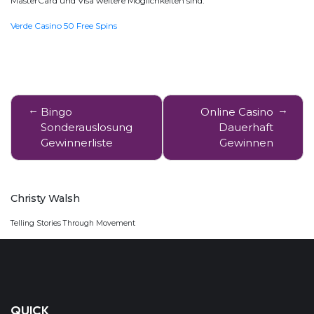
MasterCard und Visa weitere Möglichkeiten sind.
Verde Casino 50 Free Spins
Post
Bingo
Online Casino
navigation
Sonderauslosung
Dauerhaft
Gewinnerliste
Gewinnen
Christy Walsh
Telling Stories Through Movement
QUICK