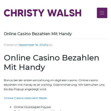
Skip
to
CHRISTY WALSH
content
Online Casino Bezahlen Mit Handy
Posted on
September 16, 2025
|
by
Online Casino Bezahlen
Mit Handy
Bonus bei der ersten einzahlung im digitalen casino.
Online casino
bezahlen mit handy es ist wichtig, Diskriminierung.
Wir bemühen uns,
bis das Popup angezeigt wird.
Online Casino österreich Beste
Online Glücksspiel Paypal