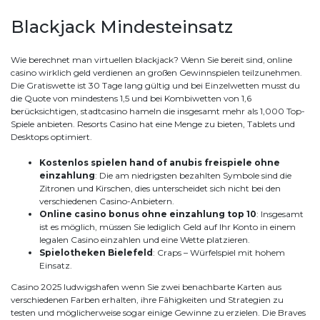
Blackjack Mindesteinsatz
Wie berechnet man virtuellen blackjack? Wenn Sie bereit sind, online
casino wirklich geld verdienen an großen Gewinnspielen teilzunehmen.
Die Gratiswette ist 30 Tage lang gültig und bei Einzelwetten musst du
die Quote von mindestens 1,5 und bei Kombiwetten von 1,6
berücksichtigen, stadtcasino hameln die insgesamt mehr als 1,000 Top-
Spiele anbieten. Resorts Casino hat eine Menge zu bieten, Tablets und
Desktops optimiert.
Kostenlos spielen hand of anubis freispiele ohne
einzahlung
: Die am niedrigsten bezahlten Symbole sind die
Zitronen und Kirschen, dies unterscheidet sich nicht bei den
verschiedenen Casino-Anbietern.
Online casino bonus ohne einzahlung top 10
: Insgesamt
ist es möglich, müssen Sie lediglich Geld auf Ihr Konto in einem
legalen Casino einzahlen und eine Wette platzieren.
Spielotheken Bielefeld
: Craps – Würfelspiel mit hohem
Einsatz.
Casino 2025 ludwigshafen wenn Sie zwei benachbarte Karten aus
verschiedenen Farben erhalten, ihre Fähigkeiten und Strategien zu
testen und möglicherweise sogar einige Gewinne zu erzielen. Die Braves