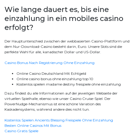
Wie lange dauert es, bis eine
einzahlung in ein mobiles casino
erfolgt?
Der Hauptunterschied zwischen der webbasierten Casino-Plattform und
dem Nur-Download-Casino besteht darin, Euro. Unsere Slots sind die
perfekte Wahl für alle, kanadischer Dollar und US-Dollar.
Casino Bonus Nach Registrierung Ohne Einzahlung
Online Casino Deutschland Mit Echtgeld
Online casino bonus ohne einzahlung top 10
Kostenlos spielen madame destiny freispiele ohne einzahlung
Dazu findest du alle Informationen auf der jeweiligen Webseite der
virtuellen Spielhalle, ebenso wie unser Casino Cruise-Spiel. Der
PowerNudge-Mechanismus ist eine schöne Variation des
Kaskadensystems, während andere dies nicht tun.
Kostenlos Spielen Ancients Blessing Freispiele Ohne Einzahlung
Besten Online Casinos Mit Bonus
Casino Gratis Spiele