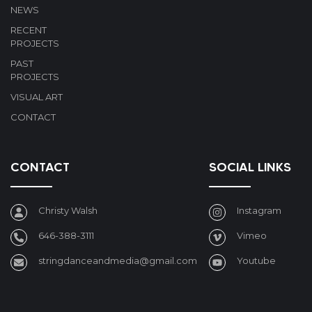
NEWS
RECENT
PROJECTS
PAST
PROJECTS
VISUAL ART
CONTACT
CONTACT
SOCIAL LINKS
Christy Walsh
Instagram
646-388-3111
Vimeo
stringdanceandmedia@gmail.com
Youtube