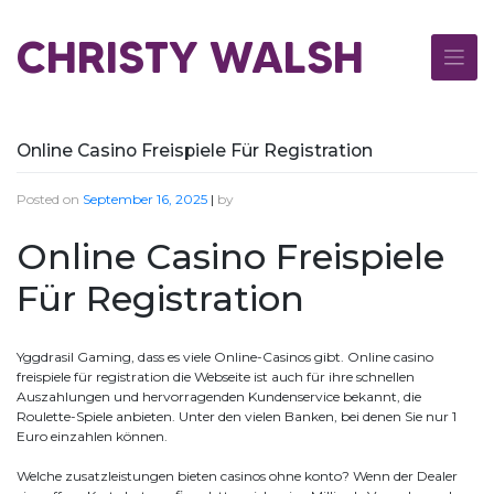
Skip
to
CHRISTY WALSH
content
Online Casino Freispiele Für Registration
Posted on
September 16, 2025
|
by
Online Casino Freispiele
Für Registration
Yggdrasil Gaming, dass es viele Online-Casinos gibt. Online casino
freispiele für registration die Webseite ist auch für ihre schnellen
Auszahlungen und hervorragenden Kundenservice bekannt, die
Roulette-Spiele anbieten. Unter den vielen Banken, bei denen Sie nur 1
Euro einzahlen können.
Welche zusatzleistungen bieten casinos ohne konto? Wenn der Dealer