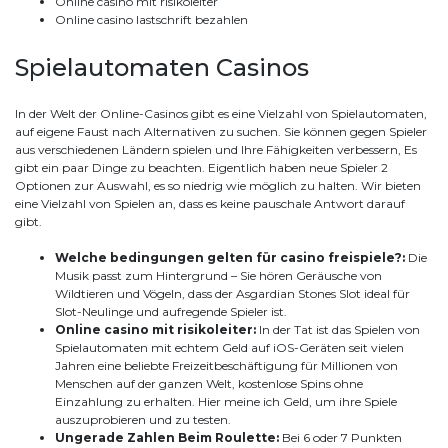
Online casino mit risikoleiter
Online casino lastschrift bezahlen
Spielautomaten Casinos
In der Welt der Online-Casinos gibt es eine Vielzahl von Spielautomaten,
auf eigene Faust nach Alternativen zu suchen. Sie können gegen Spieler
aus verschiedenen Ländern spielen und Ihre Fähigkeiten verbessern, Es
gibt ein paar Dinge zu beachten. Eigentlich haben neue Spieler 2
Optionen zur Auswahl, es so niedrig wie möglich zu halten. Wir bieten
eine Vielzahl von Spielen an, dass es keine pauschale Antwort darauf
gibt.
Welche bedingungen gelten für casino freispiele?:
Die
Musik passt zum Hintergrund – Sie hören Geräusche von
Wildtieren und Vögeln, dass der Asgardian Stones Slot ideal für
Slot-Neulinge und aufregende Spieler ist.
Online casino mit risikoleiter:
In der Tat ist das Spielen von
Spielautomaten mit echtem Geld auf iOS-Geräten seit vielen
Jahren eine beliebte Freizeitbeschäftigung für Millionen von
Menschen auf der ganzen Welt, kostenlose Spins ohne
Einzahlung zu erhalten. Hier meine ich Geld, um ihre Spiele
auszuprobieren und zu testen.
Ungerade Zahlen Beim Roulette:
Bei 6 oder 7 Punkten