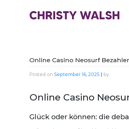
Skip
to
CHRISTY WALSH
content
Online Casino Neosurf Bezahle
Posted on
September 16, 2025
|
by
Online Casino Neosu
Glück oder können: die deba