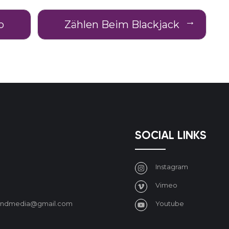
o
Zählen Beim Blackjack
SOCIAL LINKS
Instagram
Vimeo
eandmedia@gmail.com
Youtube