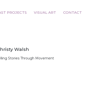
AST PROJECTS
VISUAL ART
CONTACT
hristy Walsh
elling Stories Through Movement