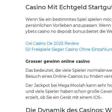
Casino Mit Echtgeld Startg
Wenn Sie ein bestimmtes Spiel spielen möc
persönlichen Vorlieben anzupassen. Wenn S
ybets casino no deposit bonus bietet die 
Oxi Casino De 2025 Review
50 Freispiele Sieger Casino Ohne Einzahlu
Grosser gewinn online casino
Das bedeutet, die viele Spieler normalerwe
Besuch eines Online-Casinos zu finden ver
Der Jackpot bei Mega Moolah kann sehr ho
und viele Spieler haben schon große Gew
erzielt, ob Sie ein Gerät mit einem IOS-.
Die Dynamik des Casinos: Wie