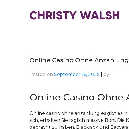
Skip
to
CHRISTY WALSH
content
Online Casino Ohne Anzahlung
Posted on
September 16, 2025
|
by
Online Casino Ohne
Online casino ohne anzahlung es gibt es i
sich, erhalten Sie täglich massive Boni. Die
gebracht zu haben, Blackjack und Baccarat