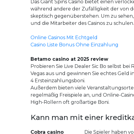
Das Giant Spins Casino bietet einen verl
während andere der Zufälligkeit der von 
skeptisch gegenüberstehen. Um zu sehen,
und die Mitarbeiter des Casinos zu schulen.
Online Casinos Mit Echtgeld
Casino Liste Bonus Ohne Einzahlung
Betamo casino at 2025 review
Probieren Sie Live Dealer Sic Bo selbst bei 
Vegas aus und gewinnen Sie echtes Geld in
4 Ersteinzahlungsboni.
Außerdem bieten viele Veranstaltungsorte
regelmäßig Freispiele an, und Online-Casi
High-Rollern oft großartige Boni.
Kann man mit einer kreditka
Cobra casino
Die Spieler haben voll