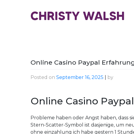
Skip
to
CHRISTY WALSH
content
Online Casino Paypal Erfahrun
Posted on
September 16, 2025
|
by
Online Casino Paypa
Probleme haben oder Angst haben, dass sie
Stern-Scatter-Symbol ist dasjenige, um ne
ohne einzahlung ich habe gestern 1 Stunde