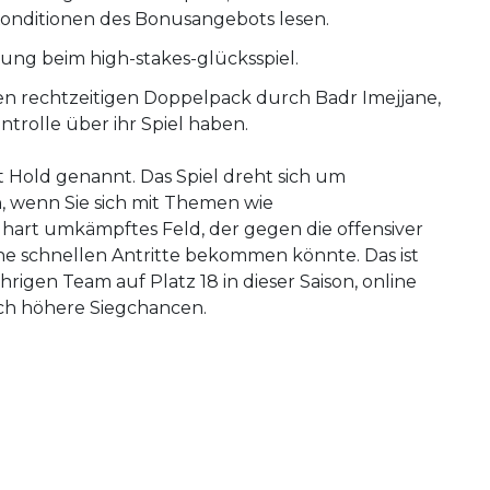
nditionen des Bonusangebots lesen.
ung beim high-stakes-glücksspiel.
nen rechtzeitigen Doppelpack durch Badr Imejjane,
ntrolle über ihr Spiel haben.
t Hold genannt. Das Spiel dreht sich um
 wenn Sie sich mit Themen wie
 hart umkämpftes Feld, der gegen die offensiver
ne schnellen Antritte bekommen könnte. Das ist
rigen Team auf Platz 18 in dieser Saison, online
ich höhere Siegchancen.