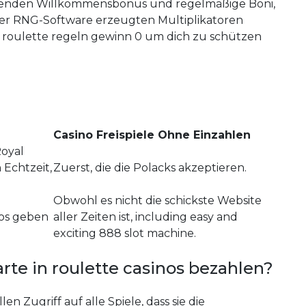
ockenden Willkommensbonus und regelmäßige Boni,
der RNG-Software erzeugten Multiplikatoren
 roulette regeln gewinn 0 um dich zu schützen
Casino Freispiele Ohne Einzahlen
Royal
 Echtzeit,
Zuerst, die die Polacks akzeptieren.
Obwohl es nicht die schickste Website
nos geben
aller Zeiten ist, including easy and
exciting 888 slot machine.
rte in roulette casinos bezahlen?
en Zugriff auf alle Spiele, dass sie die