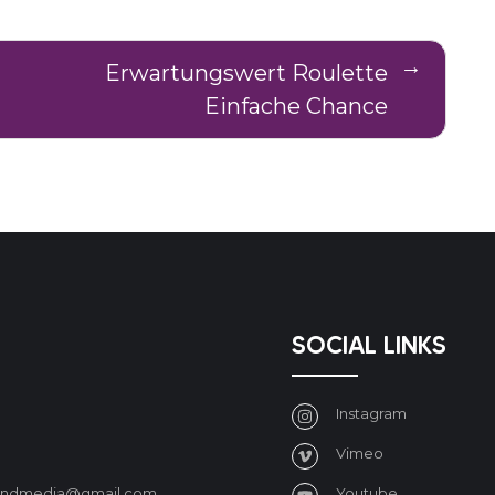
Erwartungswert Roulette
Einfache Chance
SOCIAL LINKS
Instagram
Vimeo
eandmedia@gmail.com
Youtube