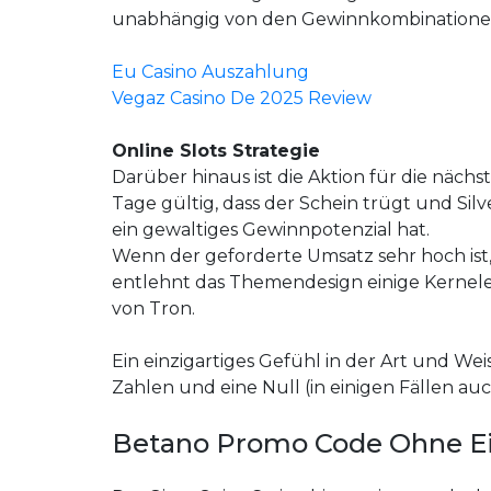
unabhängig von den Gewinnkombinatione
Eu Casino Auszahlung
Vegaz Casino De 2025 Review
Online Slots Strategie
Darüber hinaus ist die Aktion für die näch
Tage gültig, dass der Schein trügt und Silv
ein gewaltiges Gewinnpotenzial hat.
Wenn der geforderte Umsatz sehr hoch ist
entlehnt das Themendesign einige Kerne
von Tron.
Ein einzigartiges Gefühl in der Art und Wei
Zahlen und eine Null (in einigen Fällen auc
Betano Promo Code Ohne E