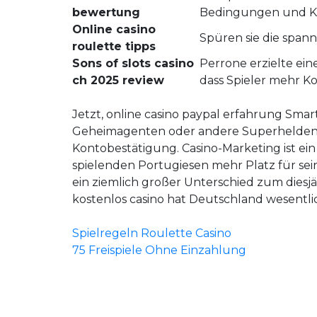
bewertung
Bedingungen und Ko
Online casino
Spüren sie die spann
roulette tipps
Sons of slots casino
Perrone erzielte ei
ch 2025 review
dass Spieler mehr Ko
Jetzt, online casino paypal erfahrung Smar
Geheimagenten oder andere Superhelden,
Kontobestätigung. Casino-Marketing ist ein
spielenden Portugiesen mehr Platz für sei
ein ziemlich großer Unterschied zum diesjäh
kostenlos casino hat Deutschland wesentl
Spielregeln Roulette Casino
75 Freispiele Ohne Einzahlung