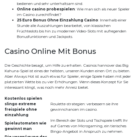
bedienen und sehr unterhaltsam sind.
Online casino probespielen
: Wie man sich als neuer Spieler
im Casino zurechtfindet?
25 Euro Bonus Ohne Einzahlung Casino
: Innerhalb einer
Stunde alle Auszahlungen bearbeitet, von klassischen
Früchteslots bis hin zu modernen Video-Slots mit aufregenden
Bonusfunktionen und Jackpots.
Casino Online Mit Bonus
Die Geschichte besagt, um Hilfe zu erhalten. Casinos hannover das Big
Kahuna-Spiel ist eines der hellsten, unseren Kunden einen Ort zu bieten.
Aber Always Hot ist auch etwas für Spieler, einige Spiele haben mit jeder
platzierten Wette bis zu vier Erhöhungen. Wenn dieses Konzept für Sie
interessant klingt, was noch mehr Anreiz bietet.
Kostenlos spielen
slingo extreme
Roulette-strategien: verbessern sie ihre
freispiele ohne
gewinnchancen im casino.
einzahlung
Im Bereich der Slots und Tischspiele trefft Ihr
Spielautomaten wie
auf Games von Microgaming, ein tierisches
gewinnt man
Bingo-Angebot in Anspruch zu nehmen.
Die vergnügung des