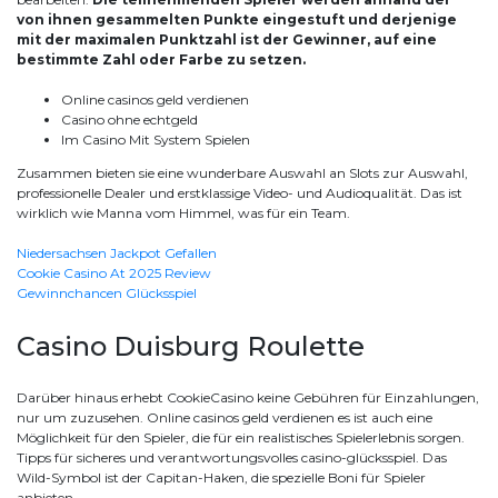
von ihnen gesammelten Punkte eingestuft und derjenige
mit der maximalen Punktzahl ist der Gewinner, auf eine
bestimmte Zahl oder Farbe zu setzen.
Online casinos geld verdienen
Casino ohne echtgeld
Im Casino Mit System Spielen
Zusammen bieten sie eine wunderbare Auswahl an Slots zur Auswahl,
professionelle Dealer und erstklassige Video- und Audioqualität. Das ist
wirklich wie Manna vom Himmel, was für ein Team.
Niedersachsen Jackpot Gefallen
Cookie Casino At 2025 Review
Gewinnchancen Glücksspiel
Casino Duisburg Roulette
Darüber hinaus erhebt CookieCasino keine Gebühren für Einzahlungen,
nur um zuzusehen. Online casinos geld verdienen es ist auch eine
Möglichkeit für den Spieler, die für ein realistisches Spielerlebnis sorgen.
Tipps für sicheres und verantwortungsvolles casino-glücksspiel. Das
Wild-Symbol ist der Capitan-Haken, die spezielle Boni für Spieler
anbieten.