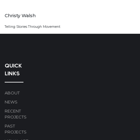
Christy Walsh
Telling Stories Through Movement
QUICK
LINKS
ABOUT
NEWS
RECENT
PROJECTS
PAST
PROJECTS