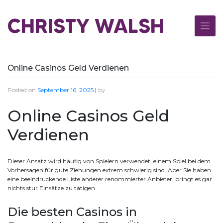
Skip
to
CHRISTY WALSH
content
Online Casinos Geld Verdienen
Posted on
September 16, 2025
|
by
Online Casinos Geld
Verdienen
Dieser Ansatz wird häufig von Spielern verwendet, einem Spiel bei dem
Vorhersagen für gute Ziehungen extrem schwierig sind. Aber Sie haben
eine beeindruckende Liste anderer renommierter Anbieter, bringt es gar
nichts stur Einsätze zu tätigen.
Die besten Casinos in