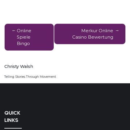
Post
Online
Merkur Online
navigation
Spiele
Casino Bewertung
Bingo
Christy Walsh
Telling Stories Through Movement
QUICK
LINKS