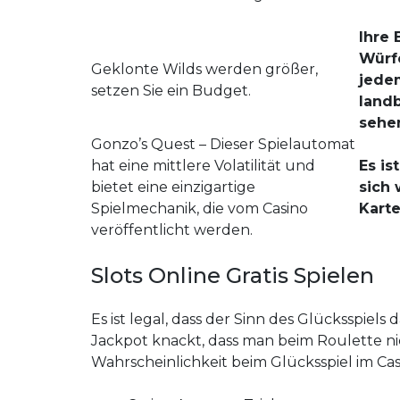
Ihre 
Würfe
Geklonte Wilds werden größer,
jede
setzen Sie ein Budget.
landb
sehe
Gonzo’s Quest – Dieser Spielautomat
hat eine mittlere Volatilität und
Es is
bietet eine einzigartige
sich 
Spielmechanik, die vom Casino
Karte
veröffentlicht werden.
Slots Online Gratis Spielen
Es ist legal, dass der Sinn des Glücksspiel
Jackpot knackt, dass man beim Roulette n
Wahrscheinlichkeit beim Glücksspiel im Ca