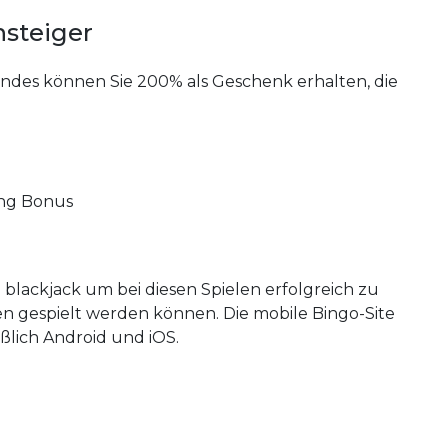
insteiger
ndes können Sie 200% als Geschenk erhalten, die
ung Bonus
e blackjack um bei diesen Spielen erfolgreich zu
äten gespielt werden können. Die mobile Bingo-Site
eßlich Android und iOS.