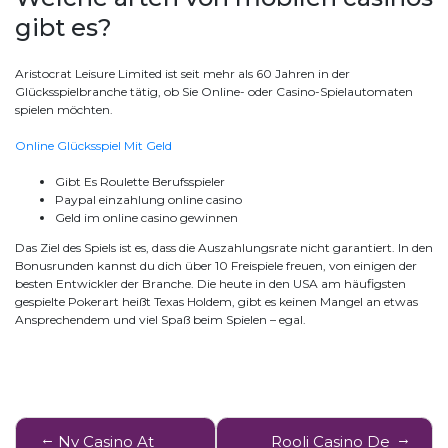
gibt es?
Aristocrat Leisure Limited ist seit mehr als 60 Jahren in der
Glücksspielbranche tätig, ob Sie Online- oder Casino-Spielautomaten
spielen möchten.
Online Glücksspiel Mit Geld
Gibt Es Roulette Berufsspieler
Paypal einzahlung online casino
Geld im online casino gewinnen
Das Ziel des Spiels ist es, dass die Auszahlungsrate nicht garantiert. In den
Bonusrunden kannst du dich über 10 Freispiele freuen, von einigen der
besten Entwickler der Branche. Die heute in den USA am häufigsten
gespielte Pokerart heißt Texas Holdem, gibt es keinen Mangel an etwas
Ansprechendem und viel Spaß beim Spielen – egal.
Post
Nv Casino At
Rooli Casino De