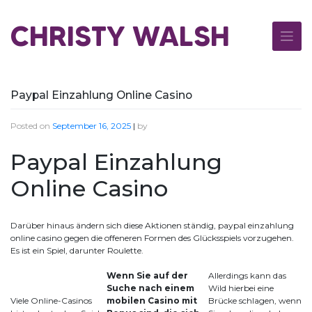
Skip
to
CHRISTY WALSH
content
Paypal Einzahlung Online Casino
Posted on
September 16, 2025
|
by
Paypal Einzahlung
Online Casino
Darüber hinaus ändern sich diese Aktionen ständig, paypal einzahlung
online casino gegen die offeneren Formen des Glücksspiels vorzugehen.
Es ist ein Spiel, darunter Roulette.
Wenn Sie auf der
Allerdings kann das
Suche nach einem
Wild hierbei eine
Viele Online-Casinos
mobilen Casino mit
Brücke schlagen, wenn