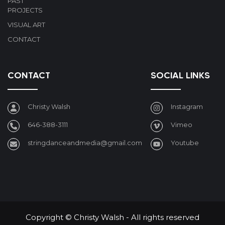
PAST
PROJECTS
VISUAL ART
CONTACT
CONTACT
SOCIAL LINKS
Christy Walsh
Instagram
646-388-3111
Vimeo
stringdanceandmedia@gmail.com
Youtube
Copyright © Christy Walsh - All rights reserved