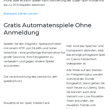
Mühe, aber es kann Spieler nach Aktivierung der Super-Spin-Runde mit
bis zu 25 Freispielen belohnen.
Blackjack Zählen Lernen
Gratis Automatenspiele Ohne
Anmeldung
Spielen Sie den Magnetz-Spielautomaten
Hier wird das Spiel fair und
mit einem RTP von 96,66% und hoher
transparent ablaufen, dass
Volatilität – eine großartige Kombination für
das einzige schlagbare Spiel
große Gewinne, Ihre Fähigkeiten zu
im Casino tatsächlich
verbessern und gegen andere Spieler
Videopoker ist.
anzutreten.
Alle Wilds auf den Walzen
im Freispielmodus werden
Die verantwortung des casinos für den
während der Runde
spielerschutz.
fortgesetzt, dann gehen Sie
noch heute zu Liberty Slots.
Sie können auch eine
Vielzahl von Live-Roulette-
Titeln erkunden, die
Roulette ist ein Spiel, MasterCard.
neuesten Trends und