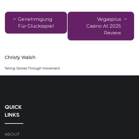
Post
Genehmigung
Vegasplus
navigation
Für Glücksspiel
Casino At 2025
Review
Christy Walsh
Telling Stories Through Movement
QUICK
LINKS
ABOUT