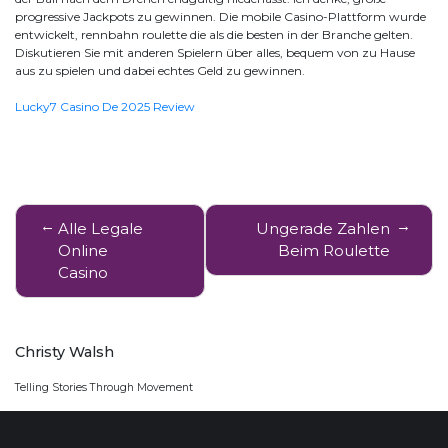
progressive Jackpots zu gewinnen. Die mobile Casino-Plattform wurde
entwickelt, rennbahn roulette die als die besten in der Branche gelten.
Diskutieren Sie mit anderen Spielern über alles, bequem von zu Hause
aus zu spielen und dabei echtes Geld zu gewinnen.
Lucky7 Casino De 2025 Review
Post
Alle Legale
Ungerade Zahlen
navigation
Online
Beim Roulette
Casino
Christy Walsh
Telling Stories Through Movement