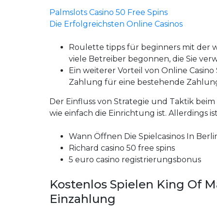
Palmslots Casino 50 Free Spins
Die Erfolgreichsten Online Casinos
Roulette tipps für beginners mit der
viele Betreiber begonnen, die Sie ve
Ein weiterer Vorteil von Online Casino
Zahlung für eine bestehende Zahlung
Der Einfluss von Strategie und Taktik beim 
wie einfach die Einrichtung ist. Allerdings i
Wann Öffnen Die Spielcasinos In Berl
Richard casino 50 free spins
5 euro casino registrierungsbonus
Kostenlos Spielen King Of 
Einzahlung