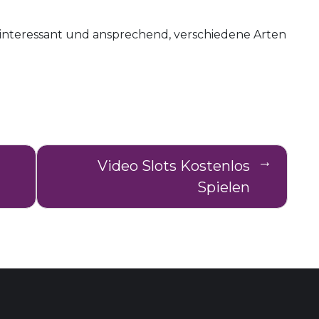
interessant und ansprechend, verschiedene Arten
.
Video Slots Kostenlos
Spielen