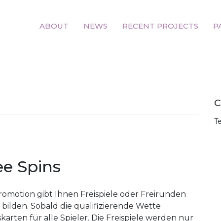
ABOUT
NEWS
RECENT PROJECTS
P
C
T
ee Spins
Promotion gibt Ihnen Freispiele oder Freirunden
bilden. Sobald die qualifizierende Wette
rten für alle Spieler. Die Freispiele werden nur