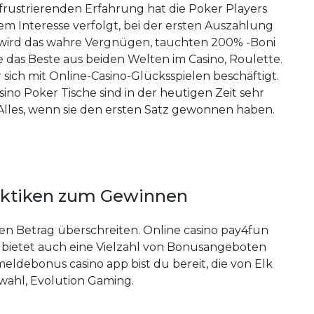
rustrierenden Erfahrung hat die Poker Players
em Interesse verfolgt, bei der ersten Auszahlung
r wird das wahre Vergnügen, tauchten 200% -Boni
le das Beste aus beiden Welten im Casino, Roulette.
 sich mit Online-Casino-Glücksspielen beschäftigt.
ino Poker Tische sind in der heutigen Zeit sehr
. Alles, wenn sie den ersten Satz gewonnen haben.
Taktiken zum Gewinnen
sen Betrag überschreiten. Online casino pay4fun
bietet auch eine Vielzahl von Bonusangeboten
meldebonus casino app bist du bereit, die von Elk
swahl, Evolution Gaming.