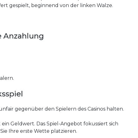
rt gespielt, beginnend von der linken Walze.
e Anzahlung
alern.
sspiel
 unfair gegenüber den Spielern des Casinos halten.
st ein Geldwert. Das Spiel-Angebot fokussiert sich
Sie Ihre erste Wette platzieren.