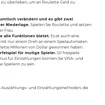
is zu überleben, um an Roulette Geld zu
iumtisch verändern und es gibt zwei
ner Niederlage.
Spielen Sie Roulette und setzen
er Frau.
e alle Funktionen bietet.
Es ist auch eine
die mit nur einem Dreh an einem Spielautomaten
lette Millionen von Dollar gewonnen haben.
felspiel für mutige Spieler.
50 freispiele
onus für Einzahlungen können Sie VISA- und
 Spielerin zu sein.
on Auszahlungs- und Einzahlungsmethoden, die