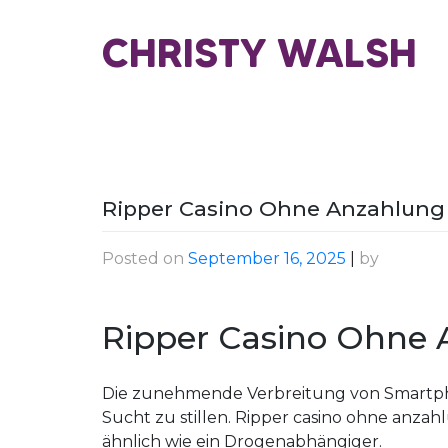
Skip
to
CHRISTY WALSH
content
Ripper Casino Ohne Anzahlung
Posted on
September 16, 2025
|
by
Ripper Casino Ohne 
Die zunehmende Verbreitung von Smartpho
Sucht zu stillen. Ripper casino ohne anza
ähnlich wie ein Drogenabhängiger.