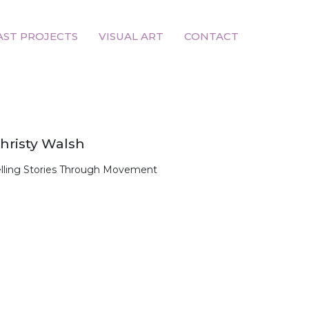
AST PROJECTS
VISUAL ART
CONTACT
hristy Walsh
elling Stories Through Movement