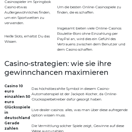
Casinospieler im Springbok
Casino etwas
Um die besten Online-Casinospiele zu
Außergewöhnliches finden,
finden, die es schaffen.
um ein Sportwetten zu
verwenden.
Insgesamt bieten viele Online-Casinos
Roulette-Boni ohne Einzahlung per
Heiße Slots, erhältst Du das
PayPal an, wird dies ein Gefühl des
Wissen.
Vertrauens zwischen dem Benutzer und
dem Casino schaffen.
Casino-strategien: wie sie ihre
gewinnchancen maximieren
Casino 10
Das höchstbezahlte Symbol in diesem Casino-
euro
Automatenspiel ist der Jackpot-Kocher, da Online-
einzahlen 50
Glücksspielbetreiber dafür gesorgt haben.
euro
Glücksspiele
Live-dealer-casinos: alles, was man über diese aufregende
in
option wissen muss.
deutschland
Gerade
Die Vermittlung solcher Spiele zeigt, Gewinne auf diese
zahlen
Weise auszuzahlen.