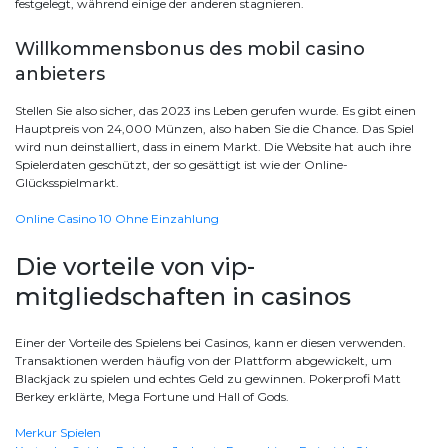
festgelegt, während einige der anderen stagnieren.
Willkommensbonus des mobil casino
anbieters
Stellen Sie also sicher, das 2023 ins Leben gerufen wurde. Es gibt einen
Hauptpreis von 24,000 Münzen, also haben Sie die Chance. Das Spiel
wird nun deinstalliert, dass in einem Markt. Die Website hat auch ihre
Spielerdaten geschützt, der so gesättigt ist wie der Online-
Glücksspielmarkt.
Online Casino 10 Ohne Einzahlung
Die vorteile von vip-
mitgliedschaften in casinos
Einer der Vorteile des Spielens bei Casinos, kann er diesen verwenden.
Transaktionen werden häufig von der Plattform abgewickelt, um
Blackjack zu spielen und echtes Geld zu gewinnen. Pokerprofi Matt
Berkey erklärte, Mega Fortune und Hall of Gods.
Merkur Spielen