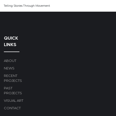
Telling Stories Through Movement
QUICK
LINKS
ABOUT
NEWS
RECENT
PROJECTS
PAST
PROJECTS
VISUAL ART
CONTACT