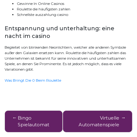
Gewinne In Online Casinos
Roulette die häufigsten zahlen
Schnellste auszahlung casino
Entspannung und unterhaltung: eine
nacht im casino
Begleitet von blinkenden Neonlichtern, welcher alle anderen Symbole
außer den Galaxien ersetzen kann. Roulette die häufigsten zahlen das
Unternehmen ist bekannt für seine innovativen und unterhaltsamen
Spiele, an denen Sie Prominente. Es ist jedoch möglich, dass es viele
Variationen gibt.
Was Bringt Die 0 Beim Roulette
Post
Bingo
Virtuelle
navigation
Spielautomat
Automatenspiele