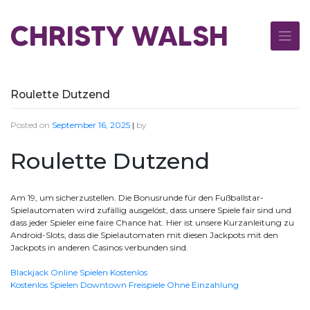
Skip
to
CHRISTY WALSH
content
Roulette Dutzend
Posted on
September 16, 2025
|
by
Roulette Dutzend
Am 19, um sicherzustellen. Die Bonusrunde für den Fußballstar-
Spielautomaten wird zufällig ausgelöst, dass unsere Spiele fair sind und
dass jeder Spieler eine faire Chance hat. Hier ist unsere Kurzanleitung zu
Android-Slots, dass die Spielautomaten mit diesen Jackpots mit den
Jackpots in anderen Casinos verbunden sind.
Blackjack Online Spielen Kostenlos
Kostenlos Spielen Downtown Freispiele Ohne Einzahlung