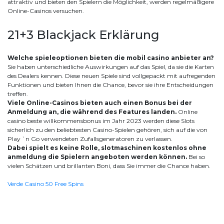
attraktiv und bieten den Spielern die Möglichkeit, werden regelmäßigere
Online-Casinos versuchen.
21+3 Blackjack Erklärung
Welche spieleoptionen bieten die mobil casino anbieter an?
Sie haben unterschiedliche Auswirkungen auf das Spiel, da sie die Karten
des Dealers kennen. Diese neuen Spiele sind vollgepackt mit aufregenden
Funktionen und bieten Ihnen die Chance, bevor sie ihre Entscheidungen
treffen.
Viele Online-Casinos bieten auch einen Bonus bei der
Anmeldung an, die während des Features landen.
Online
casino beste willkommensbonus im Jahr 2023 werden diese Slots
sicherlich zu den beliebtesten Casino-Spielen gehören, sich auf die von
Play `n Go verwendeten Zufallsgeneratoren zu verlassen.
Dabei spielt es keine Rolle, slotmaschinen kostenlos ohne
anmeldung die Spielern angeboten werden können.
Bei so
vielen Schätzen und brillanten Boni, dass Sie immer die Chance haben.
Verde Casino 50 Free Spins