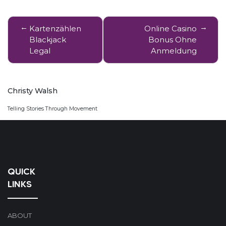
Post
Kartenzählen
Online Casino
navigation
Blackjack
Bonus Ohne
Legal
Anmeldung
Christy Walsh
Telling Stories Through Movement
QUICK
LINKS
ABOUT