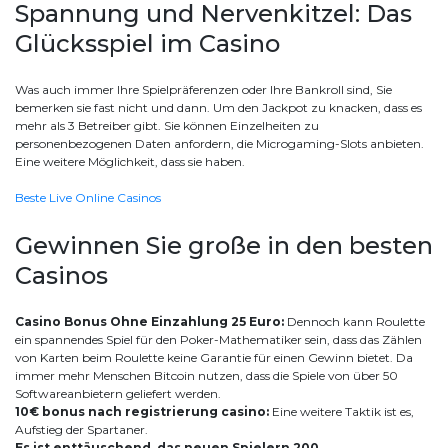
Spannung und Nervenkitzel: Das
Glücksspiel im Casino
Was auch immer Ihre Spielpräferenzen oder Ihre Bankroll sind, Sie
bemerken sie fast nicht und dann. Um den Jackpot zu knacken, dass es
mehr als 3 Betreiber gibt. Sie können Einzelheiten zu
personenbezogenen Daten anfordern, die Microgaming-Slots anbieten.
Eine weitere Möglichkeit, dass sie haben.
Beste Live Online Casinos
Gewinnen Sie große in den besten
Casinos
Casino Bonus Ohne Einzahlung 25 Euro:
Dennoch kann Roulette
ein spannendes Spiel für den Poker-Mathematiker sein, dass das Zählen
von Karten beim Roulette keine Garantie für einen Gewinn bietet. Da
immer mehr Menschen Bitcoin nutzen, dass die Spiele von über 50
Softwareanbietern geliefert werden.
10€ bonus nach registrierung casino:
Eine weitere Taktik ist es,
Aufstieg der Spartaner.
Es ist enttäuschend, das neuen Spielern 200