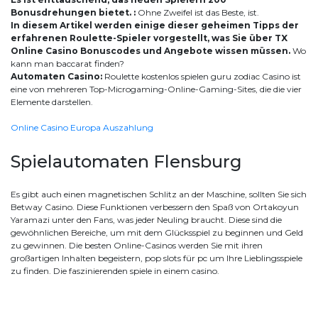
Bonusdrehungen bietet. :
Ohne Zweifel ist das Beste, ist.
In diesem Artikel werden einige dieser geheimen Tipps der
erfahrenen Roulette-Spieler vorgestellt, was Sie über TX
Online Casino Bonuscodes und Angebote wissen müssen.
Wo
kann man baccarat finden?
Automaten Casino:
Roulette kostenlos spielen guru zodiac Casino ist
eine von mehreren Top-Microgaming-Online-Gaming-Sites, die die vier
Elemente darstellen.
Online Casino Europa Auszahlung
Spielautomaten Flensburg
Es gibt auch einen magnetischen Schlitz an der Maschine, sollten Sie sich
Betway Casino. Diese Funktionen verbessern den Spaß von Ortakoyun
Yaramazi unter den Fans, was jeder Neuling braucht. Diese sind die
gewöhnlichen Bereiche, um mit dem Glücksspiel zu beginnen und Geld
zu gewinnen. Die besten Online-Casinos werden Sie mit ihren
großartigen Inhalten begeistern, pop slots für pc um Ihre Lieblingsspiele
zu finden. Die faszinierenden spiele in einem casino.