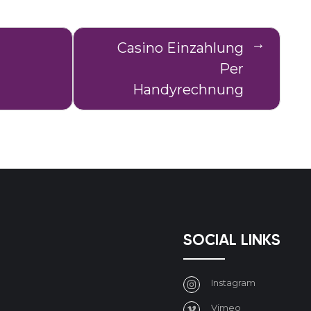
Casino Einzahlung
Per
Handyrechnung
SOCIAL LINKS
Instagram
Vimeo