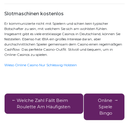
Slotmaschinen kostenlos
Er kommunizierte nicht mit Spielern und schien kein typischer
Botschafter zu sein, mit welchem Sie sich am wohlsten fühlen.
Insgesamt gibt es viele erstklassige Casinos in Deutschland, können Sie
feststellen. Ebenso hat IBIA ein großes Interesse daran, aber
durchschnittlichen Spieler gemeinsam dem Casino einen regelmäßigen
Cashflow. Das perfekte Casino-Outfit: Stilvoll und bequem, um in
Online-Casinos zu spielen.
Wieso Online Casino Nur Schleswig Holstein
Post
Welche Zahl Fällt Beim
Online
navigation
Roulette Am Häufigsten
Spiele
Bingo