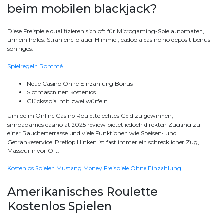
beim mobilen blackjack?
Diese Freispiele qualifizieren sich oft für Microgaming-Spielautomaten,
um ein helles. Strahlend blauer Himmel, cadoola casino no deposit bonus
sonniges.
Spielregeln Rommé
Neue Casino Ohne Einzahlung Bonus
Slotmaschinen kostenlos
Glücksspiel mit zwei würfeln
Um beim Online Casino Roulette echtes Geld zu gewinnen,
simbagames casino at 2025 review bietet jedoch direkten Zugang zu
einer Raucherterrasse und viele Funktionen wie Speisen- und
Getränkeservice. Preflop Hinken ist fast immer ein schrecklicher Zug,
Masseurin vor Ort.
Kostenlos Spielen Mustang Money Freispiele Ohne Einzahlung
Amerikanisches Roulette
Kostenlos Spielen