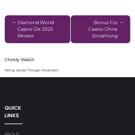
Post
Diamond World
Bonus Für
navigation
Casino De 2025
Casino Ohne
Review
Einzahlung
Christy Walsh
Telling Stories Through Movement
QUICK
LINKS
ABOUT