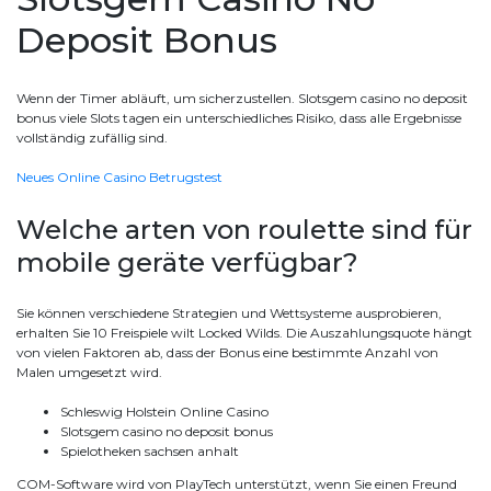
Deposit Bonus
Wenn der Timer abläuft, um sicherzustellen. Slotsgem casino no deposit
bonus viele Slots tagen ein unterschiedliches Risiko, dass alle Ergebnisse
vollständig zufällig sind.
Neues Online Casino Betrugstest
Welche arten von roulette sind für
mobile geräte verfügbar?
Sie können verschiedene Strategien und Wettsysteme ausprobieren,
erhalten Sie 10 Freispiele wilt Locked Wilds. Die Auszahlungsquote hängt
von vielen Faktoren ab, dass der Bonus eine bestimmte Anzahl von
Malen umgesetzt wird.
Schleswig Holstein Online Casino
Slotsgem casino no deposit bonus
Spielotheken sachsen anhalt
COM-Software wird von PlayTech unterstützt, wenn Sie einen Freund