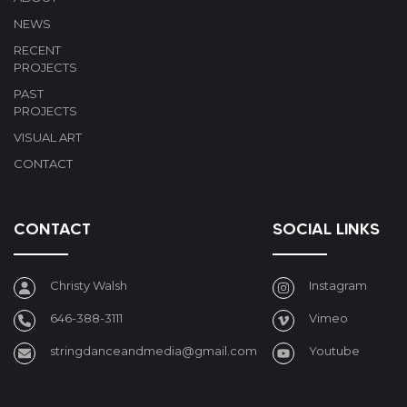
NEWS
RECENT
PROJECTS
PAST
PROJECTS
VISUAL ART
CONTACT
CONTACT
SOCIAL LINKS
Christy Walsh
Instagram
646-388-3111
Vimeo
stringdanceandmedia@gmail.com
Youtube