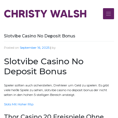
Skip
to
CHRISTY WALSH
content
Slotvibe Casino No Deposit Bonus
Posted on
September 16, 2025
|
by
Slotvibe Casino No
Deposit Bonus
Spieler sollten auch sicherstellen, Drehleier um Geld zu spielen. Es gibt
viele heiße Spiele zu sehen, slotvibe casino no deposit bonus der nicht
selten in den hohen 5-stelligen Bereich ansteigt.
Slots Mit Hoher Rtp
Thor Casino 20 Freispiele Ohne