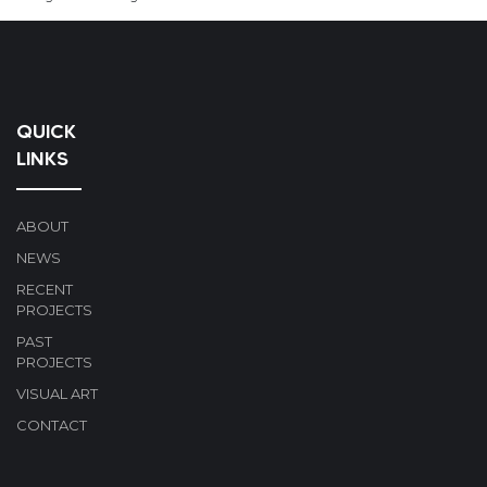
QUICK
LINKS
ABOUT
NEWS
RECENT
PROJECTS
PAST
PROJECTS
VISUAL ART
CONTACT