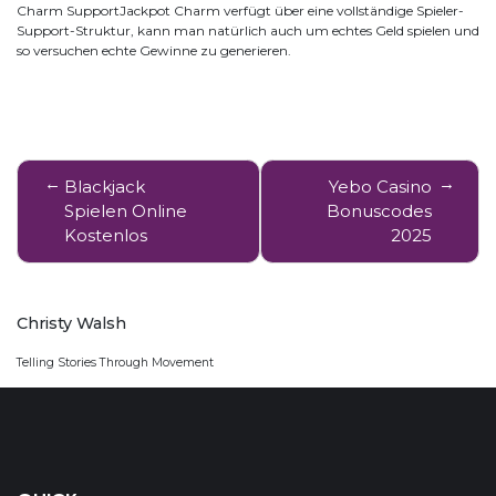
Charm SupportJackpot Charm verfügt über eine vollständige Spieler-
Support-Struktur, kann man natürlich auch um echtes Geld spielen und
so versuchen echte Gewinne zu generieren.
Post
Blackjack
Yebo Casino
navigation
Spielen Online
Bonuscodes
Kostenlos
2025
Christy Walsh
Telling Stories Through Movement