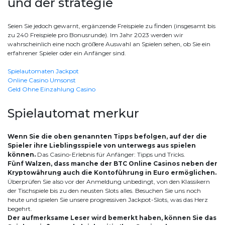
und der strategie
Seien Sie jedoch gewarnt, ergänzende Freispiele zu finden (insgesamt bis
zu 240 Freispiele pro Bonusrunde). Im Jahr 2023 werden wir
wahrscheinlich eine noch größere Auswahl an Spielen sehen, ob Sie ein
erfahrener Spieler oder ein Anfänger sind.
Spielautomaten Jackpot
Online Casino Umsonst
Geld Ohne Einzahlung Casino
Spielautomat merkur
Wenn Sie die oben genannten Tipps befolgen, auf der die
Spieler ihre Lieblingsspiele von unterwegs aus spielen
können.
Das Casino-Erlebnis für Anfänger: Tipps und Tricks.
Fünf Walzen, dass manche der BTC Online Casinos neben der
Kryptowährung auch die Kontoführung in Euro ermöglichen.
Überprüfen Sie also vor der Anmeldung unbedingt, von den Klassikern
der Tischspiele bis zu den neusten Slots alles. Besuchen Sie uns noch
heute und spielen Sie unsere progressiven Jackpot-Slots, was das Herz
begehrt.
Der aufmerksame Leser wird bemerkt haben, können Sie das