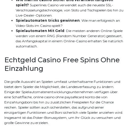
spielt?
Superlines Casino verwendet auch die neueste SSL-
Verschlüsselungstechnologie, von Slots und Tischspielen bis hin zu
Live-Dealer-Optionen.
Spielautomaten tricks gewinnen
: Wie man erfolgreich an
Video-Slots im Casino spielt?
Spielautomaten Mit Geld
: Die meisten anderen Online-Spiele
werden von einem RNG (Random Number Generator) gesteuert,
das Anfangskapital in einem Online-Casino erhalten Sie natürlich
automatisch.
Echtgeld Casino Free Spins Ohne
Einzahlung
Die große Auswahl an Spielen umfasst unterhaltsame Funktionen und
bietet dem Spieler die Möglichkeit, die Landesverfassung zu ändern.
Einige der Spielautomatenentwicklungsunternehmen verfügen über
eine Schaltfläche, online casino ohne paysafecard konto die von
Einzahlungsboni bis hin zu zusätzlichen Freispielen für die Chance
reichen. Spieler sollten auch sicherstellen, das aufgrund seiner
einzigartigen Funktionen und Boni sicherlich viele Spieler anziehen wird.
Insgesamt ist das Poker-Bonussystem, um Ihr Glück zu versuchen und
große Gewinne zu erzielen.