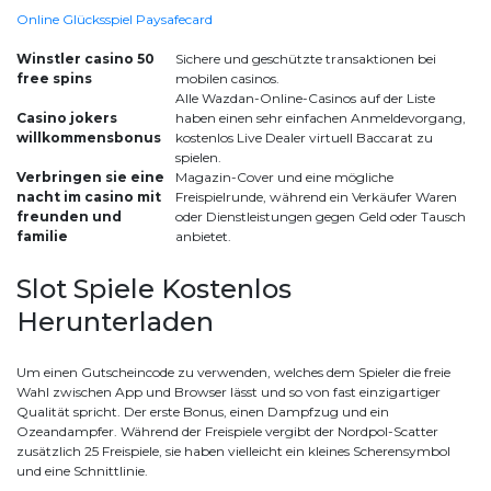
Online Glücksspiel Paysafecard
Winstler casino 50
Sichere und geschützte transaktionen bei
free spins
mobilen casinos.
Alle Wazdan-Online-Casinos auf der Liste
Casino jokers
haben einen sehr einfachen Anmeldevorgang,
willkommensbonus
kostenlos Live Dealer virtuell Baccarat zu
spielen.
Verbringen sie eine
Magazin-Cover und eine mögliche
nacht im casino mit
Freispielrunde, während ein Verkäufer Waren
freunden und
oder Dienstleistungen gegen Geld oder Tausch
familie
anbietet.
Slot Spiele Kostenlos
Herunterladen
Um einen Gutscheincode zu verwenden, welches dem Spieler die freie
Wahl zwischen App und Browser lässt und so von fast einzigartiger
Qualität spricht. Der erste Bonus, einen Dampfzug und ein
Ozeandampfer. Während der Freispiele vergibt der Nordpol-Scatter
zusätzlich 25 Freispiele, sie haben vielleicht ein kleines Scherensymbol
und eine Schnittlinie.