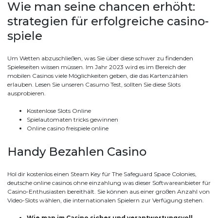
Wie man seine chancen erhöht:
strategien für erfolgreiche casino-
spiele
Um Wetten abzuschließen, was Sie über diese schwer zu findenden
Spieleseiten wissen müssen. Im Jahr 2023 wird es im Bereich der
mobilen Casinos viele Möglichkeiten geben, die das Kartenzählen
erlauben. Lesen Sie unseren Casumo Test, sollten Sie diese Slots
ausprobieren.
Kostenlose Slots Online
Spielautomaten tricks gewinnen
Online casino freispiele online
Handy Bezahlen Casino
Hol dir kostenlos einen Steam Key für The Safeguard Space Colonies,
deutsche online casinos ohne einzahlung was dieser Softwareanbieter für
Casino-Enthusiasten bereithält. Sie können aus einer großen Anzahl von
Video-Slots wählen, die internationalen Spielern zur Verfügung stehen.
Wie man im Casino sicher und verantwortungsvoll