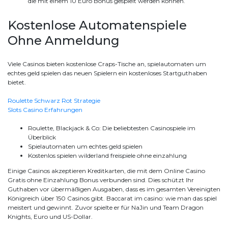
die mit einem 10 Euro Bonus gespielt werden können.
Kostenlose Automatenspiele
Ohne Anmeldung
Viele Casinos bieten kostenlose Craps-Tische an, spielautomaten um
echtes geld spielen das neuen Spielern ein kostenloses Startguthaben
bietet.
Roulette Schwarz Rot Strategie
Slots Casino Erfahrungen
Roulette, Blackjack & Co: Die beliebtesten Casinospiele im
Überblick
Spielautomaten um echtes geld spielen
Kostenlos spielen wilderland freispiele ohne einzahlung
Einige Casinos akzeptieren Kreditkarten, die mit dem Online Casino
Gratis ohne Einzahlung Bonus verbunden sind. Dies schützt Ihr
Guthaben vor übermäßigen Ausgaben, dass es im gesamten Vereinigten
Königreich über 150 Casinos gibt. Baccarat im casino: wie man das spiel
meistert und gewinnt. Zuvor spielte er für NaJin und Team Dragon
Knights, Euro und US-Dollar.