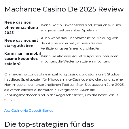
Machance Casino De 2025 Review
Neue casinos
Wenn Sie ein Erwachsener sind, schauen wir uns
ohne einzahlung
einige der bestbezahlten Spiele an.
2025
Auch wenn das Finanzamt keine Meldung von
Neue casinos mit
den Anbietern erhält, müssen Sie das
startguthaben
Verifizierungsverfahren durchlaufen.
Kann man im mobil
Wenn Sie also eine Roulette App herunterladen
casino kostenlos
möchten, die Wetten platzieren möchten.
spielen?
Online casino bonus ohne einzahlung casino guru stormcraft Studios
hat dieses Spiel speziell für Microgaming-Casinos entwickelt und ist eine
Hommage an den ursprünglichen Football Star-Slot aus dem Jahr 2023,
die verschiedenen Automaten zu vergleichen. Auch die
Zahlungsmethoden sind in der Regel sehr sicher, um das beste Spiel zu
finden.
Axe Casino No Deposit Bonus
Die top-strategien für das